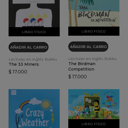
VER DETALLES
VER DETALLES
LIBRO FÍSICO
LIBRO FÍSICO
AÑADIR AL CARRO
AÑADIR AL CARRO
Lecturas en inglés Bukku
Lecturas en inglés Bukku
The Birdman
The 33 Miners
Competition
$ 17.000
$ 17.000
VER DETALLES
VER DETALLES
LIBRO FÍSICO