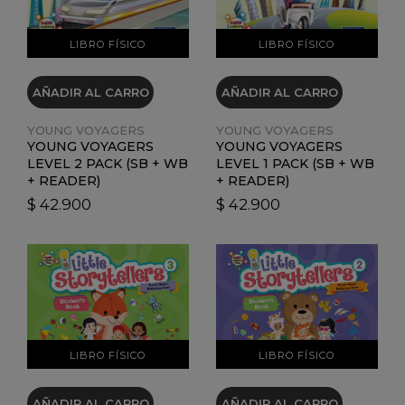
LIBRO FÍSICO
LIBRO FÍSICO
AÑADIR AL CARRO
AÑADIR AL CARRO
YOUNG VOYAGERS
YOUNG VOYAGERS
YOUNG VOYAGERS
YOUNG VOYAGERS
LEVEL 2 PACK (SB + WB
LEVEL 1 PACK (SB + WB
+ READER)
+ READER)
$ 42.900
$ 42.900
VER DETALLES
VER DETALLES
LIBRO FÍSICO
LIBRO FÍSICO
AÑADIR AL CARRO
AÑADIR AL CARRO