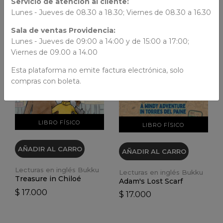
Servicio de atención al cliente:
Lunes - Jueves de 08.30 a 18.30; Viernes de 08.30 a 16.30
Sala de ventas Providencia:
Lunes - Jueves de 09:00 a 14:00 y de 15:00 a 17:00;
Viernes de 09.00 a 14.00
VER DETALLES
VER DETALLES
Esta plataforma no emite factura electrónica, solo
compras con boleta.
LIBRO FÍSICO
LIBRO FÍSICO
AÑADIR AL CARRO
AÑADIR AL CARRO
Lecturas en inglés Bukku
Lecturas en inglés Bukku
Treasure in Chiloé
Adam's Lost Scarf
$ 17.000
$ 17.000