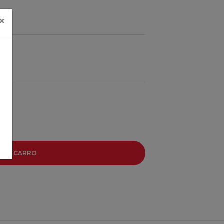
×
R AL CARRO