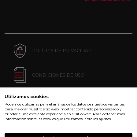
POLÍTICA DE PRIVACIDAD
CONDICIONES DE USO
Utilizamos cookies
POLÍTICA DE COOKIES
Podemos utilizarlas para el análisis de los datos de nuestros visitantes,
para mejorar nuestro sitio web, mostrar contenido personalizado y
brindarle una excelente experiencia en el sitio web. Para obtener más
información sobre las cookies que utilizamos, abre los ajustes.
CONDICIONES DE COMPRA