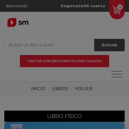
Bienvenido
Regístrate/Mi cuenta
0
BUSCAR
TEXTOS CON DESCUENTOS POR COLEGIO
INICIO
/
LIBROS
/
VOLVER
/
LIBRO FÍSICO