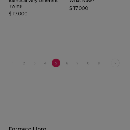
Identical Very Different
What Now?
Twins
$ 17.000
$ 17.000
Next
1
2
3
4
5
6
7
8
9
Formato Libro