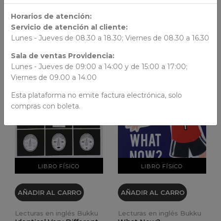
Lecturas en inglés Bukku
Lecturas en inglés Bukku
Horarios de atención:
Mary´s Magic Hand
Home Alone
Servicio de atención al cliente:
$ 17.000
$ 17.000
Lunes - Jueves de 08.30 a 18.30; Viernes de 08.30 a 16.30
Sala de ventas Providencia:
Lunes - Jueves de 09:00 a 14:00 y de 15:00 a 17:00;
Viernes de 09.00 a 14.00
Esta plataforma no emite factura electrónica, solo
compras con boleta.
VER DETALLES
VER DETALLES
LIBRO FÍSICO
LIBRO FÍSICO
AÑADIR AL CARRO
AÑADIR AL CARRO
Lecturas en inglés Bukku
Lecturas en inglés Bukku