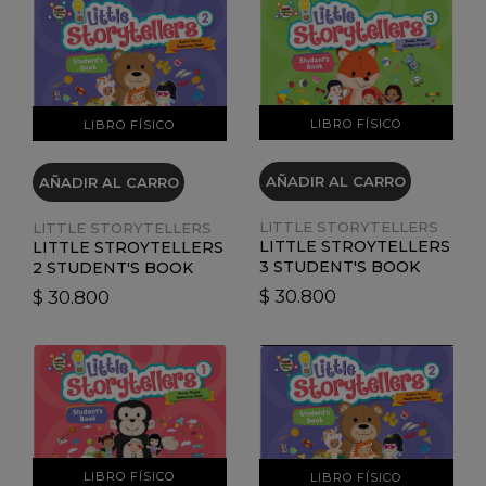
VER DETALLES
VER DETALLES
LIBRO FÍSICO
LIBRO FÍSICO
AÑADIR AL CARRO
AÑADIR AL CARRO
LITTLE STORYTELLERS
LITTLE STORYTELLERS
LITTLE STROYTELLERS
LITTLE STROYTELLERS
3 STUDENT'S BOOK
2 STUDENT'S BOOK
$ 30.800
$ 30.800
VER DETALLES
VER DETALLES
LIBRO FÍSICO
LIBRO FÍSICO