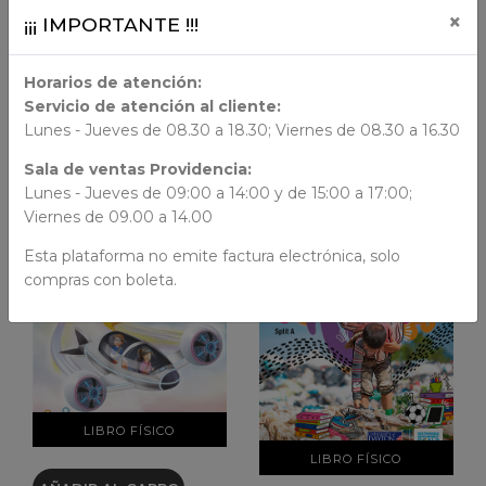
×
¡¡¡ IMPORTANTE !!!
AÑADIR AL CARRO
AÑADIR AL CARRO
YOUNG VOYAGERS
YOUNG VOYAGERS
Horarios de atención:
YOUNG VOYAGERS
YOUNG VOYAGERS
Servicio de atención al cliente:
LEVEL 4 ACTIVITY
LEVEL 5 ACTIVITY
Lunes - Jueves de 08.30 a 18.30; Viernes de 08.30 a 16.30
BOOK
BOOK
$ 14.000
$ 14.000
Sala de ventas Providencia:
Lunes - Jueves de 09:00 a 14:00 y de 15:00 a 17:00;
Viernes de 09.00 a 14.00
Esta plataforma no emite factura electrónica, solo
compras con boleta.
VER DETALLES
VER DETALLES
LIBRO FÍSICO
LIBRO FÍSICO