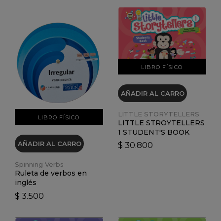
VER DETALLES
VER DETALLES
LIBRO FÍSICO
AÑADIR AL CARRO
LITTLE STORYTELLERS
LIBRO FÍSICO
LITTLE STROYTELLERS
1 STUDENT'S BOOK
AÑADIR AL CARRO
$ 30.800
Spinning Verbs
Ruleta de verbos en
inglés
$ 3.500