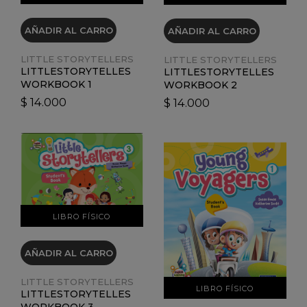
AÑADIR AL CARRO
AÑADIR AL CARRO
LITTLE STORYTELLERS
LITTLE STORYTELLERS
LITTLESTORYTELLES
LITTLESTORYTELLES
WORKBOOK 1
WORKBOOK 2
$ 14.000
$ 14.000
VER DETALLES
VER DETALLES
LIBRO FÍSICO
AÑADIR AL CARRO
LITTLE STORYTELLERS
LIBRO FÍSICO
LITTLESTORYTELLES
WORKBOOK 3