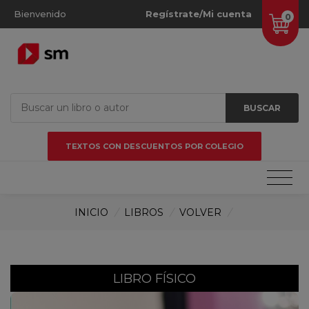
Bienvenido
Regístrate/Mi cuenta
0
BUSCAR
TEXTOS CON DESCUENTOS POR COLEGIO
INICIO
/
LIBROS
/
VOLVER
/
LIBRO FÍSICO