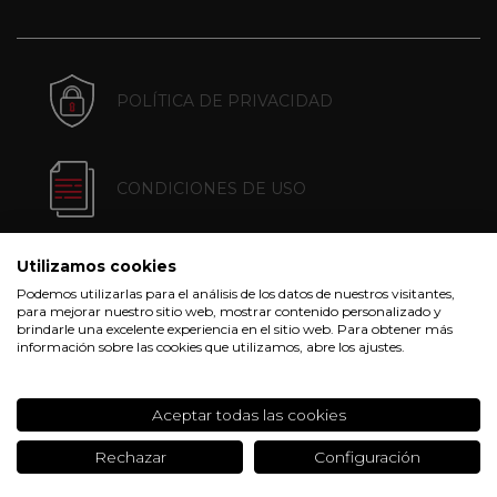
POLÍTICA DE PRIVACIDAD
CONDICIONES DE USO
Utilizamos cookies
POLÍTICA DE COOKIES
Podemos utilizarlas para el análisis de los datos de nuestros visitantes,
para mejorar nuestro sitio web, mostrar contenido personalizado y
brindarle una excelente experiencia en el sitio web. Para obtener más
información sobre las cookies que utilizamos, abre los ajustes.
CONDICIONES DE COMPRA
Aceptar todas las cookies
Rechazar
Configuración