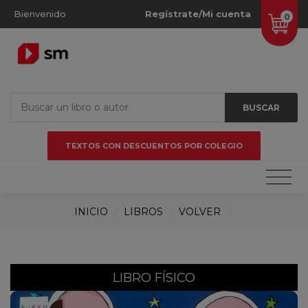
Bienvenido
Regístrate/Mi cuenta
0
BUSCAR
TEXTOS CON DESCUENTOS POR COLEGIO
INICIO
/
LIBROS
/
VOLVER
/
LIBRO FÍSICO