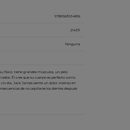
9789563934816
214311
Ninguna
 físico: tiene grandes músculos, un pelo
cados. Él cree que su cuerpo es perfecto como
s. Un día, Jack James siente un dolor intenso en
nsecuencias de no cepillarse los dientes después