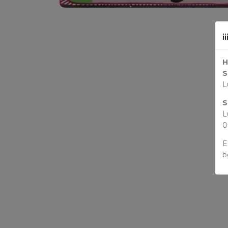
¡
H
S
L
S
L
0
E
b