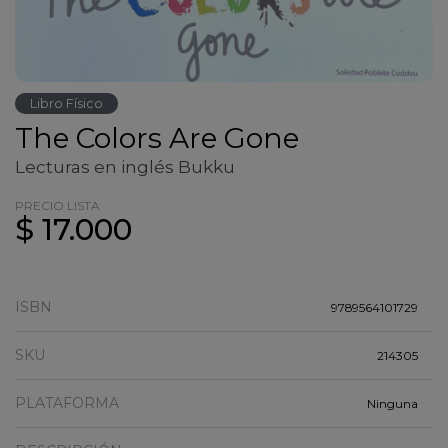
Libro Físico
The Colors Are Gone
Lecturas en inglés Bukku
PRECIO LISTA
$ 17.000
ISBN
9789564101729
SKU
214305
PLATAFORMA
Ninguna