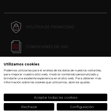
POLÍTICA DE PRIVACIDAD
CONDICIONES DE USO
Utilizamos cookies
POLÍTICA DE COOKIES
Podemos utilizarlas para el análisis de los datos de nuestros visitantes,
para mejorar nuestro sitio web, mostrar contenido personalizado y
brindarle una excelente experiencia en el sitio web. Para obtener más
información sobre las cookies que utilizamos, abre los ajustes.
CONDICIONES DE COMPRA
Aceptar todas las cookies
Rechazar
Configuración