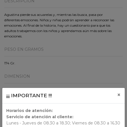
DESCRIPCIÓN
Agustina pierde sus acuarelas y, mientras las busca, pasa por
diferentes emociones. Niños y niñas podrán aprender a reconocer las
emociones. Al final de la historia, hay un cuestionario para que los
adultos trabajemos con los niños y aprendamos aún más sobre las
emociones.
PESO EN GRAMOS
174 Gr.
DIMENSION
28x21.5x0.3
×
¡¡¡ IMPORTANTE !!!
ORIGEN
Horarios de atención:
Servicio de atención al cliente:
Lunes - Jueves de 08.30 a 18.30; Viernes de 08.30 a 16.30
AUTORES