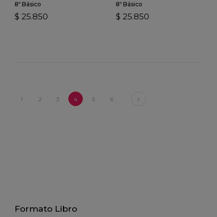
8º Básico
8º Básico
$ 25.850
$ 25.850
Next
1
2
3
4
5
6
Formato Libro