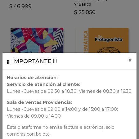
7º Básico
$ 46.999
$ 25.850
×
¡¡¡ IMPORTANTE !!!
VER DETALLES
VER DETALLES
Horarios de atención:
Servicio de atención al cliente:
Lunes - Jueves de 08.30 a 18.30; Viernes de 08.30 a 16.30
LIBRO DIGITAL
LIBRO DIGITAL
Sala de ventas Providencia:
Lunes - Jueves de 09:00 a 14:00 y de 15:00 a 17:00;
AÑADIR AL CARRO
AÑADIR AL CARRO
Viernes de 09.00 a 14.00
Savia
Sé Protagonista
Esta plataforma no emite factura electrónica, solo
Matemática (solo
Matemática (solo
compras con boleta.
licencia digital)
licencia digital)