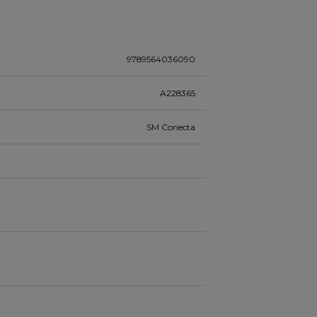
9789564036090
A228365
SM Conecta