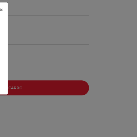
×
R AL CARRO