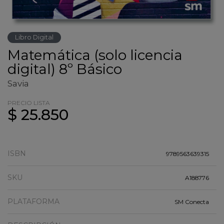
Libro Digital
Matemática (solo licencia
digital) 8º Básico
Savia
PRECIO LISTA
$ 25.850
ISBN
9789563639315
SKU
A188776
PLATAFORMA
SM Conecta