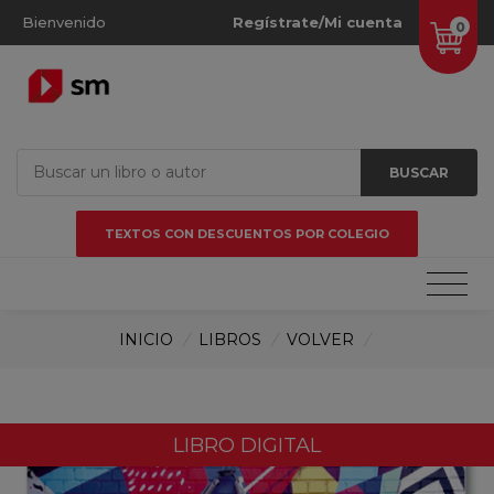
Bienvenido
Regístrate/Mi cuenta
0
BUSCAR
TEXTOS CON DESCUENTOS POR COLEGIO
INICIO
/
LIBROS
/
VOLVER
/
LIBRO DIGITAL