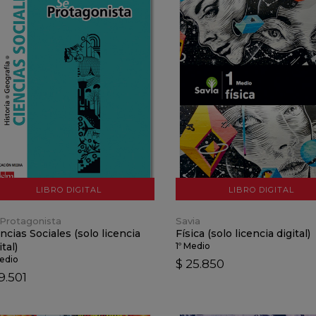
VER DETALLES
VER DETALLES
AÑADIR AL CARRO
AÑADIR AL CARRO
LIBRO DIGITAL
LIBRO DIGITAL
Protagonista
Savia
ncias Sociales (solo licencia
Física (solo licencia digital)
ital)
1º Medio
Medio
$ 25.850
9.501