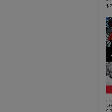
$ 
Sav
Len
dig