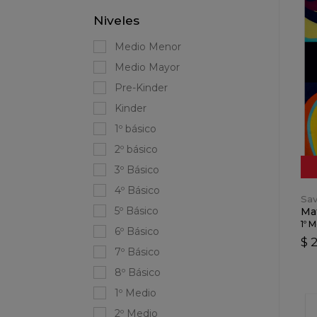
Niveles
Medio Menor
Medio Mayor
Pre-Kinder
Kinder
1º básico
2º básico
3º Básico
4º Básico
Sav
5º Básico
Mat
1º 
6º Básico
$ 
7º Básico
8º Básico
1º Medio
2º Medio