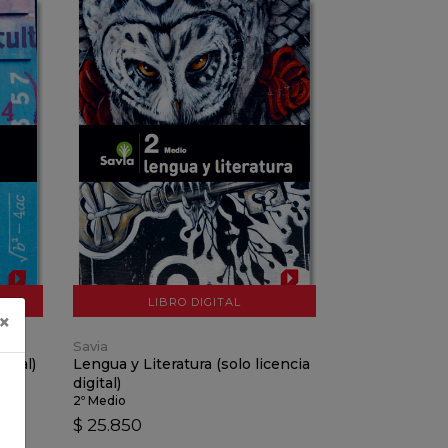
VER DETALLES
AÑADIR AL CARRO
LIBRO DIGITAL
×
Savia
gital)
Lengua y Literatura (solo licencia
digital)
2º Medio
$ 25.850