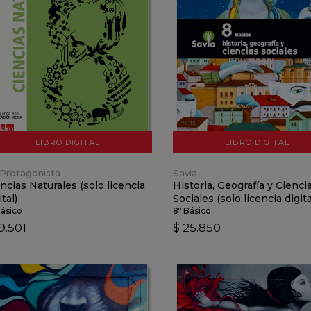
VER DETALLES
VER DETALLES
AÑADIR AL CARRO
AÑADIR AL CARRO
LIBRO DIGITAL
LIBRO DIGITAL
Protagonista
Savia
ncias Naturales (solo licencia
Historia, Geografía y Cienci
ital)
Sociales (solo licencia digita
Básico
8º Básico
9.501
$ 25.850