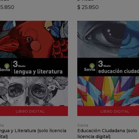
25.850
$ 25.850
VER DETALLES
VER DETALLES
AÑADIR AL CARRO
AÑADIR AL CARRO
LIBRO DIGITAL
LIBRO DIGITAL
ia
Savia
gua y Literatura (solo licencia
Educación Ciudadana (solo
ital)
licencia digital)