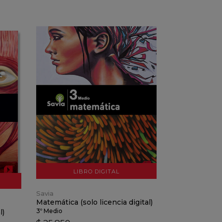
VER DETALLES
AÑADIR AL CARRO
LIBRO DIGITAL
Savia
Matemática (solo licencia digital)
3º Medio
l)