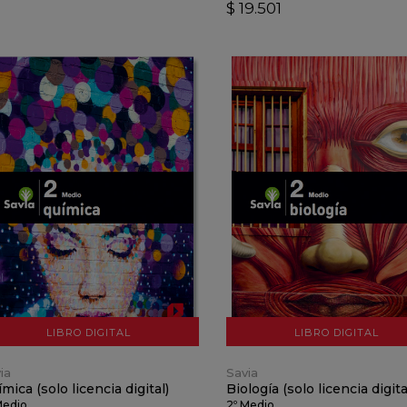
$ 19.501
VER DETALLES
VER DETALLES
AÑADIR AL CARRO
AÑADIR AL CARRO
LIBRO DIGITAL
LIBRO DIGITAL
ia
Savia
mica (solo licencia digital)
Biología (solo licencia digita
Medio
2º Medio