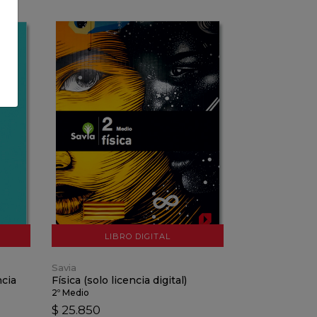
VER DETALLES
AÑADIR AL CARRO
LIBRO DIGITAL
Savia
ncia
Física (solo licencia digital)
2º Medio
$ 25.850