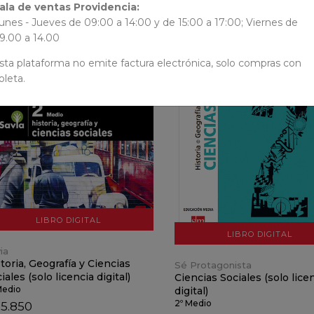
ala de ventas Providencia:
unes - Jueves de 09:00 a 14:00 y de 15:00 a 17:00; Viernes de
9.00 a 14.00
sta plataforma no emite factura electrónica, solo compras con
oleta.
VER DETALLES
VER DETALLES
AÑADIR AL CARRO
AÑADIR AL CARRO
LIBRO DIGITAL
LIBRO DIGITAL
ia
toria, Geografía y Ciencias
Sé Protagonista
iales (solo licencia digital)
Ciencias Sociales (solo lice
Medio
digital)
2º Medio
25.850