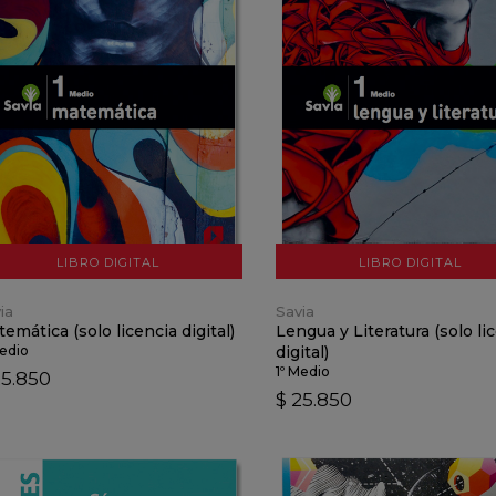
VER DETALLES
VER DETALLES
AÑADIR AL CARRO
AÑADIR AL CARRO
LIBRO DIGITAL
LIBRO DIGITAL
ia
Savia
emática (solo licencia digital)
Lengua y Literatura (solo li
Medio
digital)
1º Medio
25.850
$ 25.850