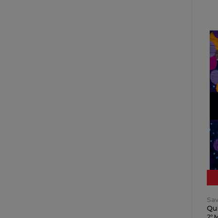
Sav
Quí
2º 