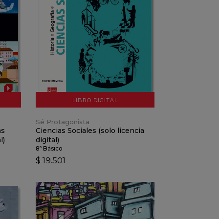
VER DETALLES
AÑADIR AL CARRO
LIBRO DIGITAL
Sé Protagonista
as
Ciencias Sociales (solo licencia
l)
digital)
8º Básico
$ 19.501