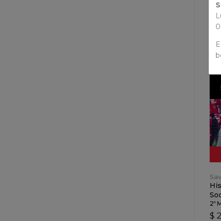
S
L
0
E
b
Sav
His
Soc
2º 
$ 