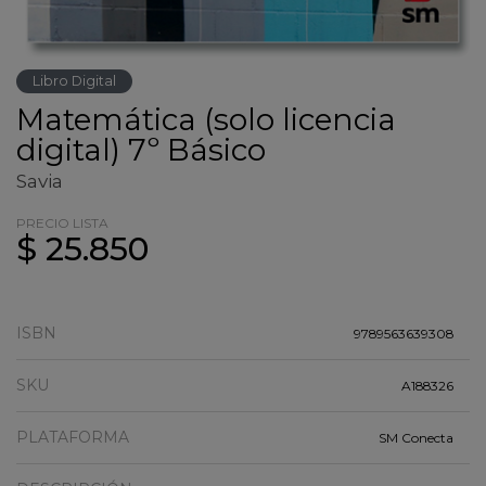
Libro Digital
Matemática (solo licencia
digital) 7º Básico
Savia
PRECIO LISTA
$ 25.850
ISBN
9789563639308
SKU
A188326
PLATAFORMA
SM Conecta