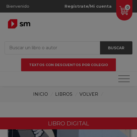
Bienvenido
Regístrate/Mi cuenta
0
BUSCAR
TEXTOS CON DESCUENTOS POR COLEGIO
INICIO
/
LIBROS
/
VOLVER
/
LIBRO DIGITAL