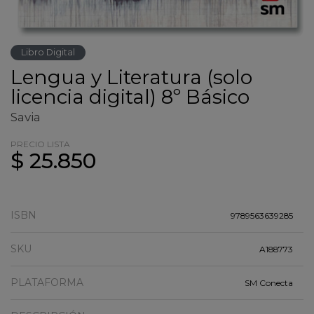
Libro Digital
Lengua y Literatura (solo
licencia digital) 8º Básico
Savia
PRECIO LISTA
$ 25.850
ISBN
9789563639285
SKU
A188773
PLATAFORMA
SM Conecta