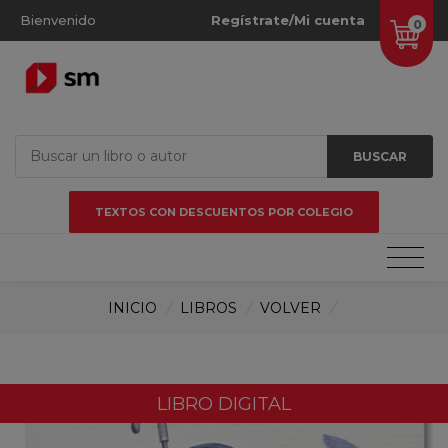
Bienvenido
Regístrate/Mi cuenta
0
BUSCAR
TEXTOS CON DESCUENTOS POR COLEGIO
INICIO
/
LIBROS
/
VOLVER
/
LIBRO DIGITAL