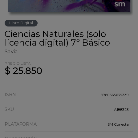
Libro Digital
Ciencias Naturales (solo
licencia digital) 7º Básico
Savia
PRECIO LISTA
$ 25.850
ISBN
9789563639339
SKU
A188323
PLATAFORMA
SM Conecta