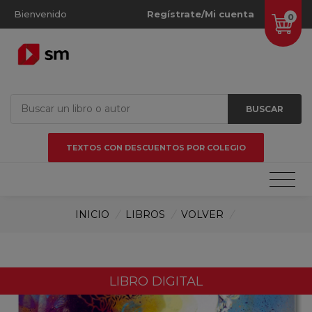
Bienvenido
Regístrate/Mi cuenta
0
BUSCAR
TEXTOS CON DESCUENTOS POR COLEGIO
INICIO
/
LIBROS
/
VOLVER
/
LIBRO DIGITAL