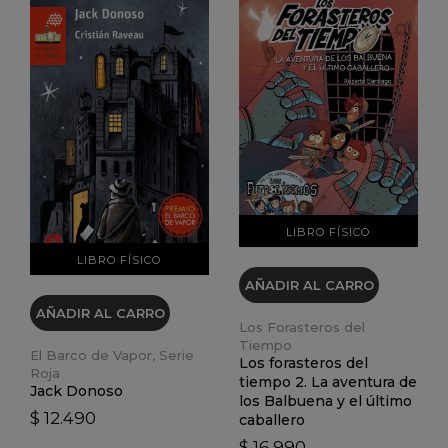
VER DETALLES
VER DETALLES
LIBRO FÍSICO
LIBRO FÍSICO
AÑADIR AL CARRO
AÑADIR AL CARRO
Los Forasteros del
Tiempo
El Barco de Vapor, Serie
Los forasteros del
Roja
tiempo 2. La aventura de
Jack Donoso
los Balbuena y el último
$ 12.490
caballero
$ 16.990