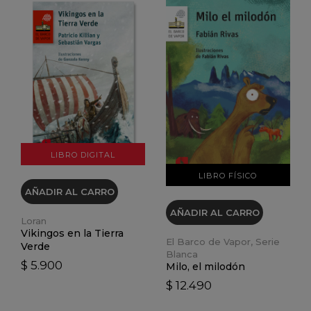
VER DETALLES
VER DETALLES
LIBRO DIGITAL
LIBRO FÍSICO
AÑADIR AL CARRO
AÑADIR AL CARRO
Loran
Vikingos en la Tierra
El Barco de Vapor, Serie
Verde
Blanca
$ 5.900
Milo, el milodón
$ 12.490