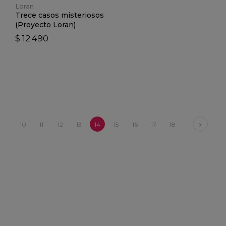
Loran
Trece casos misteriosos
(Proyecto Loran)
$ 12.490
Next
10
11
12
13
14
15
16
17
18