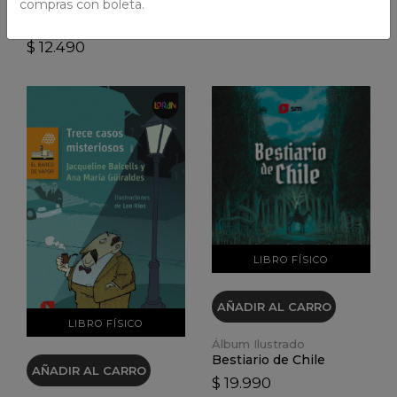
compras con boleta.
Azul
Vicho y sus monstruos
$ 12.490
VER DETALLES
VER DETALLES
LIBRO FÍSICO
AÑADIR AL CARRO
LIBRO FÍSICO
Álbum Ilustrado
Bestiario de Chile
AÑADIR AL CARRO
$ 19.990