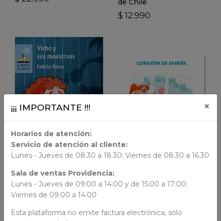
de Chile
$ 12.990
VER DETALLES
VER DETALLES
×
¡¡¡ IMPORTANTE !!!
Horarios de atención:
Servicio de atención al cliente:
LIBRO FÍSICO
Lunes - Jueves de 08.30 a 18.30; Viernes de 08.30 a 16.30
LIBRO FÍSICO
Sala de ventas Providencia:
AÑADIR AL CARRO
Lunes - Jueves de 09:00 a 14:00 y de 15:00 a 17:00;
Viernes de 09.00 a 14.00
AÑADIR AL CARRO
A Babor
Corazón de sandía
Esta plataforma no emite factura electrónica, solo
El Barco de Vapor, Serie
$ 14.990