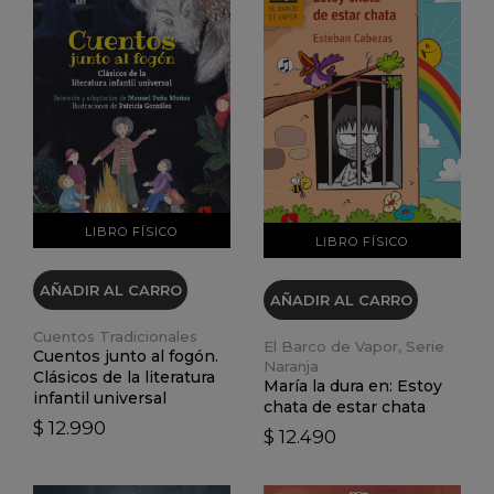
VER DETALLES
VER DETALLES
LIBRO FÍSICO
LIBRO FÍSICO
AÑADIR AL CARRO
AÑADIR AL CARRO
Cuentos Tradicionales
El Barco de Vapor, Serie
Cuentos junto al fogón.
Naranja
Clásicos de la literatura
María la dura en: Estoy
infantil universal
chata de estar chata
$ 12.990
$ 12.490