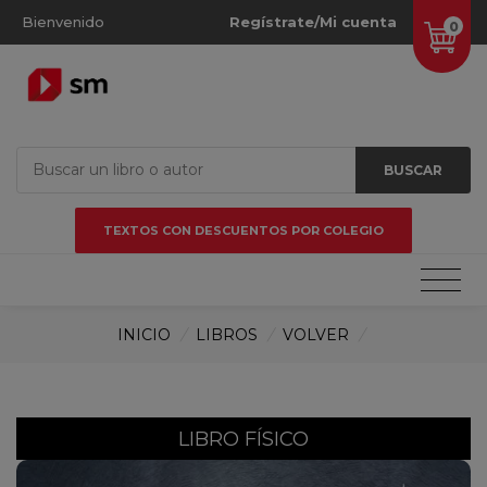
Bienvenido
Regístrate/Mi cuenta
0
BUSCAR
TEXTOS CON DESCUENTOS POR COLEGIO
INICIO
/
LIBROS
/
VOLVER
/
LIBRO FÍSICO