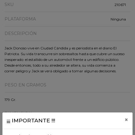
SKU
210671
PLATAFORMA
Ninguna
DESCRIPCIÓN
Jack Donoso vive en Ciudad Cándida y es periodista en el diario El
Patriota. Su vida transcurre sin sobresaltos hasta que cubre un suceso
inesperado: el estallido de un automóvil frente a un edificio público.
Desde entonces, todo a su alrededor se altera, su vida comienza a
correr peligro y Jack se verá obligado a tomar algunas decisiones.
PESO EN GRAMOS
179 Gr.
DIMENSION
×
¡¡¡ IMPORTANTE !!!
19x12x1.5