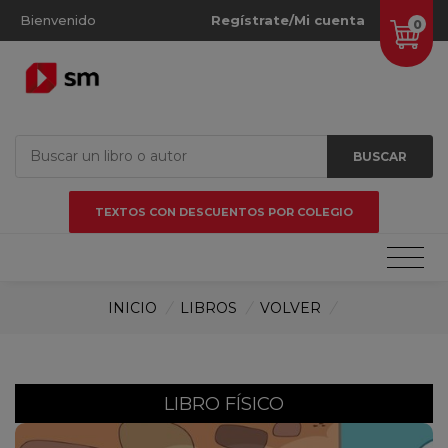
Bienvenido
Regístrate/Mi cuenta
0
BUSCAR
TEXTOS CON DESCUENTOS POR COLEGIO
INICIO
/
LIBROS
/
VOLVER
/
LIBRO FÍSICO