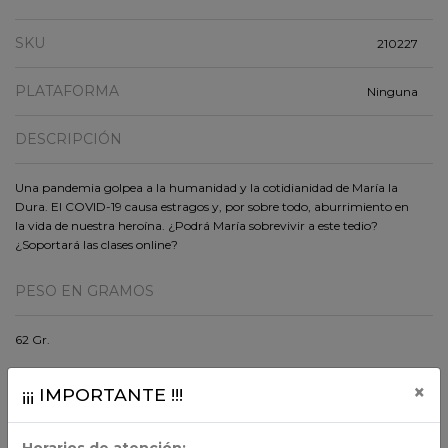
SKU
210227
PLATAFORMA
Ninguna
DESCRIPCIÓN
Una pandemia golpea a la humanidad y la cotidianidad de María la
Dura. El COVID-19 causa estragos y, por sobre todo, aburrimiento en
la vida de nuestra heroína. ¿Podrá María sobrevivir a este tedio?
¿Soportará las clases online?
PESO EN GRAMOS
62 Gr.
DIMENSION
×
¡¡¡ IMPORTANTE !!!
19x12x0.45