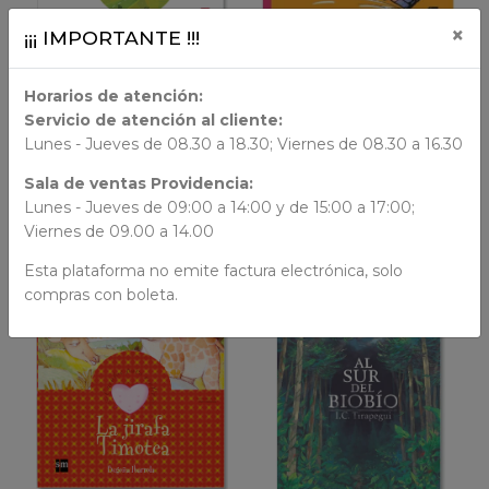
LIBRO FÍSICO
×
¡¡¡ IMPORTANTE !!!
LIBRO FÍSICO
AÑADIR AL CARRO
Horarios de atención:
AÑADIR AL CARRO
Servicio de atención al cliente:
Cuentos de Ahora
Lunes - Jueves de 08.30 a 18.30; Viernes de 08.30 a 16.30
Olivia no quiere ir al
A Babor
colegio
Sala de ventas Providencia:
Sobre ruedas
$ 11.990
Lunes - Jueves de 09:00 a 14:00 y de 15:00 a 17:00;
$ 14.990
Viernes de 09.00 a 14.00
Esta plataforma no emite factura electrónica, solo
compras con boleta.
VER DETALLES
VER DETALLES