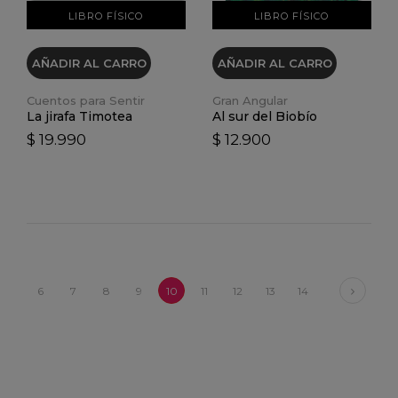
LIBRO FÍSICO
LIBRO FÍSICO
AÑADIR AL CARRO
AÑADIR AL CARRO
Cuentos para Sentir
Gran Angular
La jirafa Timotea
Al sur del Biobío
$ 19.990
$ 12.900
Next
6
7
8
9
10
11
12
13
14