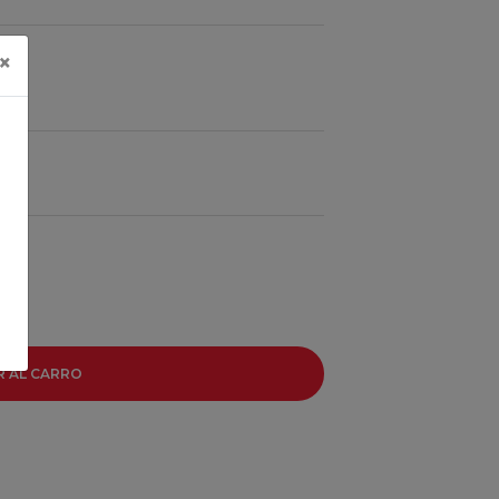
×
R AL CARRO