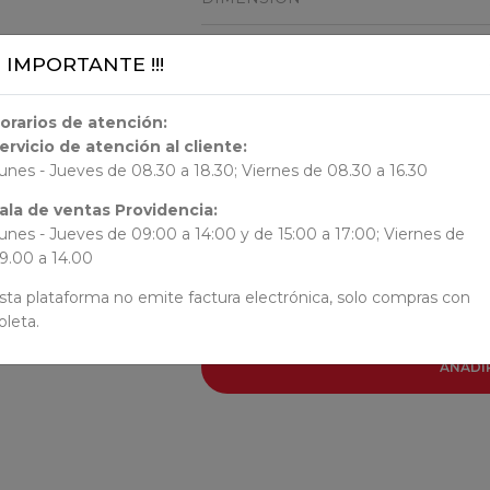
22.5x22x0.8
¡¡ IMPORTANTE !!!
ORIGEN
orarios de atención:
ervicio de atención al cliente:
unes - Jueves de 08.30 a 18.30; Viernes de 08.30 a 16.30
AUTORES
ala de ventas Providencia:
unes - Jueves de 09:00 a 14:00 y de 15:00 a 17:00; Viernes de
Francisca Solar
9.00 a 14.00
sta plataforma no emite factura electrónica, solo compras con
oleta.
AÑADI