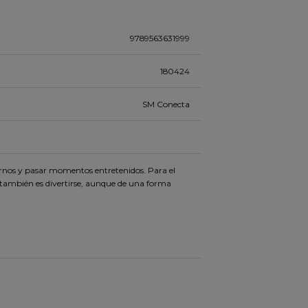
9789563631999
180424
SM Conecta
rnos y pasar momentos entretenidos. Para el
s también es divertirse, aunque de una forma