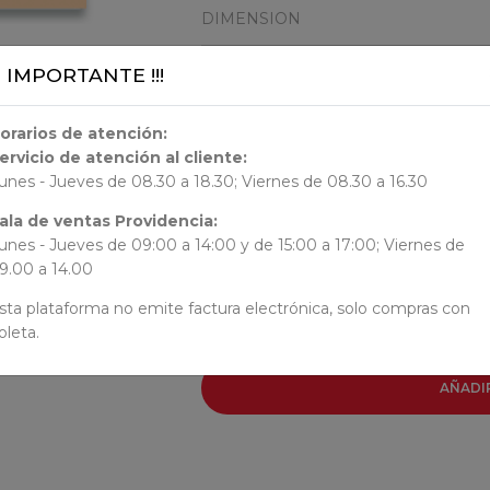
DIMENSION
¡¡ IMPORTANTE !!!
21x14x0.85
ORIGEN
orarios de atención:
ervicio de atención al cliente:
unes - Jueves de 08.30 a 18.30; Viernes de 08.30 a 16.30
AUTORES
ala de ventas Providencia:
unes - Jueves de 09:00 a 14:00 y de 15:00 a 17:00; Viernes de
Marcela Paz
9.00 a 14.00
sta plataforma no emite factura electrónica, solo compras con
oleta.
AÑADI