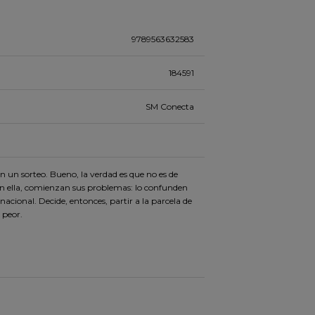
9789563632583
184591
SM Conecta
n un sorteo. Bueno, la verdad es que no es de
on ella, comienzan sus problemas: lo confunden
nacional. Decide, entonces, partir a la parcela de
 peor.