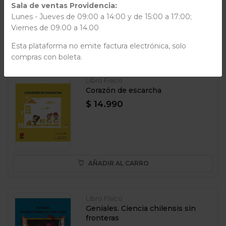
Sala de ventas Providencia:
Lunes - Jueves de 09:00 a 14:00 y de 15:00 a 17:00;
Viernes de 09.00 a 14.00
Esta plataforma no emite factura electrónica, solo
AÑADIR AL CARRO
compras con boleta.
Libro Físico
Corazón de escarcha
$ 14.990
AÑADIR AL CARRO
Libro Físico
Geniales. Ciencia chilensis sin
fronteras