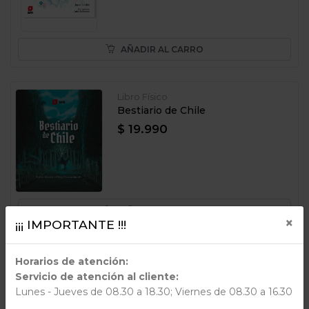
AÑADIR AL CARRO
Libro Físico
Bestiario de Chile
$ 19.990
AÑADIR AL CARRO
×
¡¡¡ IMPORTANTE !!!
Libro Físico
Horarios de atención:
Recetas mágicas para un final
Servicio de atención al cliente:
feliz
Lunes - Jueves de 08.30 a 18.30; Viernes de 08.30 a 16.30
$ 19.990