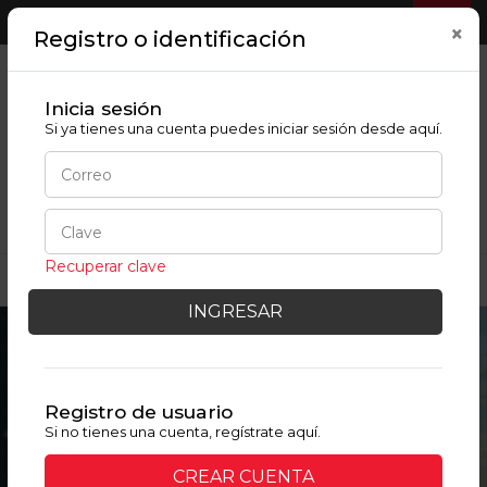
Bienvenido
Regístrate/Mi cuenta
0
×
Registro o identificación
Inicia sesión
Si ya tienes una cuenta puedes iniciar sesión desde aquí.
BUSCAR
TEXTOS CON DESCUENTOS POR COLEGIO
Recuperar clave
INGRESAR
Registro de usuario
Si no tienes una cuenta, regístrate aquí.
CREAR CUENTA