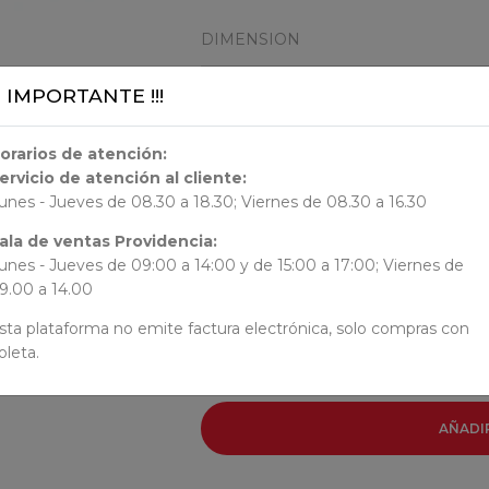
DIMENSION
¡¡ IMPORTANTE !!!
29.7x25.8x1.08
ORIGEN
orarios de atención:
ervicio de atención al cliente:
unes - Jueves de 08.30 a 18.30; Viernes de 08.30 a 16.30
AUTORES
ala de ventas Providencia:
unes - Jueves de 09:00 a 14:00 y de 15:00 a 17:00; Viernes de
Marcelo Simonetti
9.00 a 14.00
Fabián Rivas
sta plataforma no emite factura electrónica, solo compras con
oleta.
AÑADI