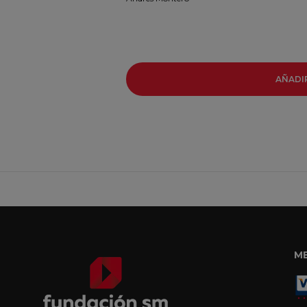
AÑADI
M