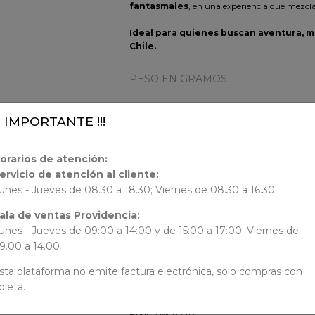
fantasmales
, en una experiencia que mezcl
Ideal para quienes buscan aventura, m
Chile.
PESO EN GRAMOS
658 Gr.
¡¡ IMPORTANTE !!!
DIMENSION
orarios de atención:
ervicio de atención al cliente:
29.5x25.7x1.14
unes - Jueves de 08.30 a 18.30; Viernes de 08.30 a 16.30
ORIGEN
ala de ventas Providencia:
unes - Jueves de 09:00 a 14:00 y de 15:00 a 17:00; Viernes de
9.00 a 14.00
Chile
sta plataforma no emite factura electrónica, solo compras con
AUTORES
oleta.
Andres Montero