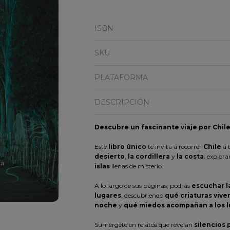
ISBN
SKU
PLATAFORMA
DESCRIPCIÓN
Descubre un fascinante viaje por Chil
Este
libro único
te invita a recorrer
Chile
a 
desierto
,
la cordillera
y
la costa
; explor
islas
llenas de misterio.
A lo largo de sus páginas, podrás
escuchar l
lugares
, descubriendo
qué criaturas viven
noche
y
qué miedos acompañan a los 
Sumérgete en relatos que revelan
silencios