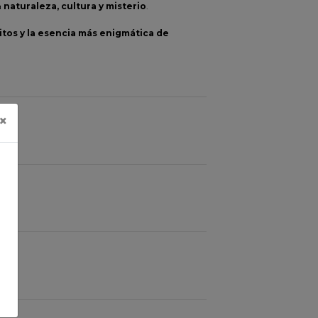
a
naturaleza, cultura y misterio
.
itos y la esencia más enigmática de
×