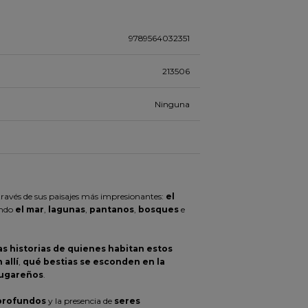
9789564032351
213506
Ninguna
e
través de sus paisajes más impresionantes:
el
ando
el mar
,
lagunas
,
pantanos
,
bosques
e
as historias de quienes habitan estos
 allí
,
qué bestias se esconden en la
lugareños
.
 profundos
y la presencia de
seres