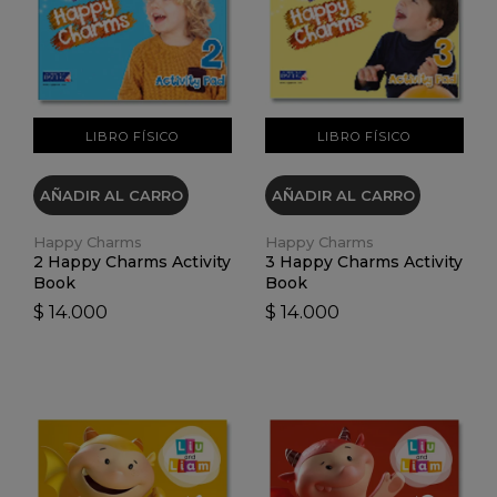
VER DETALLES
VER DETALLES
LIBRO FÍSICO
LIBRO FÍSICO
AÑADIR AL CARRO
AÑADIR AL CARRO
Happy Charms
Happy Charms
2 Happy Charms Activity
3 Happy Charms Activity
Book
Book
$ 14.000
$ 14.000
VER DETALLES
VER DETALLES