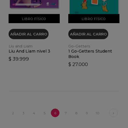
LIBRO FÍSICO
LIBRO FÍSICO
AÑADIR AL CARRO
AÑADIR AL CARRO
Liu and Liam
Go-Getters
Liu And Liam nivel 3
1 Go-Getters Student
Book
$ 39.999
$ 27.000
Next
2
3
4
5
6
7
8
9
10