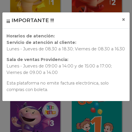
×
¡¡¡ IMPORTANTE !!!
LIBRO FÍSICO
LIBRO FÍSICO
Horarios de atención:
Servicio de atención al cliente:
AÑADIR AL CARRO
AÑADIR AL CARRO
Lunes - Jueves de 08.30 a 18.30; Viernes de 08.30 a 16.30
Liu and Liam
Liu and Liam
Sala de ventas Providencia:
Liu And Liam nivel 1
Liu And Liam nivel 2
Lunes - Jueves de 09:00 a 14:00 y de 15:00 a 17:00;
$ 39.999
$ 39.999
Viernes de 09.00 a 14.00
Esta plataforma no emite factura electrónica, solo
compras con boleta.
VER DETALLES
VER DETALLES