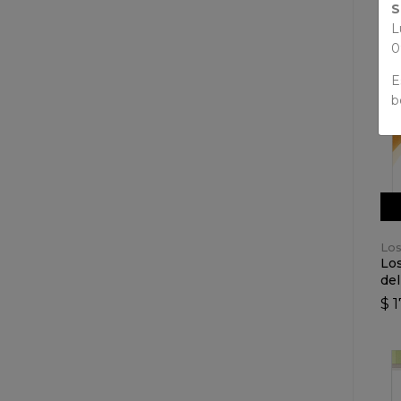
S
L
0
E
b
Los
Los
del
$ 