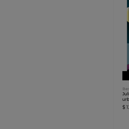
Bes
Jul
ur
$ 