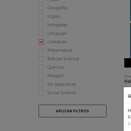
Geografía
Inglés
Integrado
Lenguaje
Literatura
Matemática
Natural Science
Química
Religión
Gra
Ral
Sin asignatura
$ 
Social Science
¡
H
APLICAR FILTROS
S
L