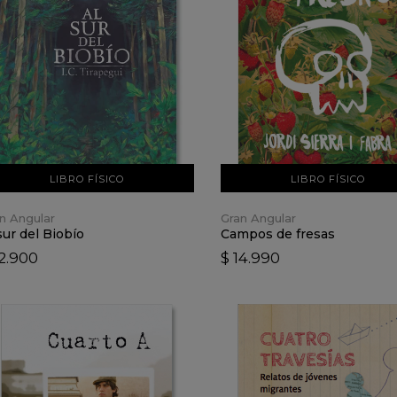
VER DETALLES
VER DETALLES
AÑADIR AL CARRO
AÑADIR AL CARRO
LIBRO FÍSICO
LIBRO FÍSICO
n Angular
Gran Angular
sur del Biobío
Campos de fresas
12.900
$ 14.990