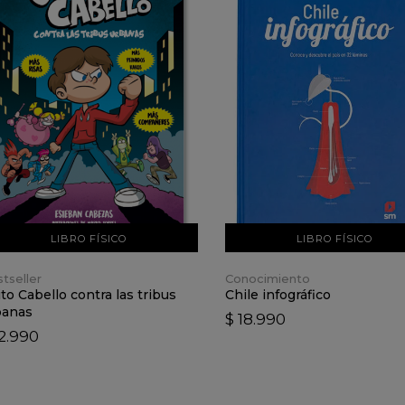
VER DETALLES
VER DETALLES
AÑADIR AL CARRO
AÑADIR AL CARRO
LIBRO FÍSICO
LIBRO FÍSICO
tseller
Conocimiento
ito Cabello contra las tribus
Chile infográfico
banas
$ 18.990
12.990