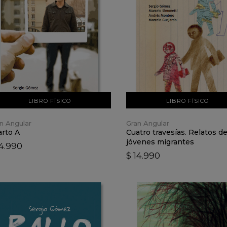
VER DETALLES
VER DETALLES
AÑADIR AL CARRO
AÑADIR AL CARRO
LIBRO FÍSICO
LIBRO FÍSICO
n Angular
Gran Angular
rto A
Cuatro travesías. Relatos d
jóvenes migrantes
14.990
$ 14.990