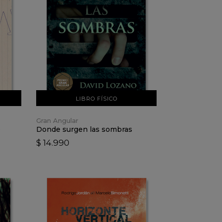
VER DETALLES
AÑADIR AL CARRO
LIBRO FÍSICO
Gran Angular
e
Donde surgen las sombras
$ 14.990