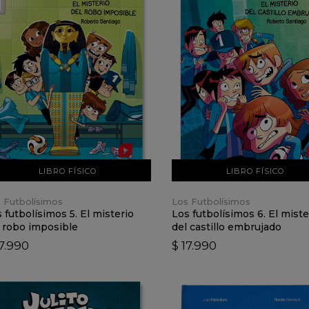
VER DETALLES
VER DETALLES
AÑADIR AL CARRO
AÑADIR AL CARRO
LIBRO FÍSICO
LIBRO FÍSICO
 Futbolísimos
Los Futbolísimos
 futbolísimos 5. El misterio
Los futbolísimos 6. El miste
 robo imposible
del castillo embrujado
17.990
$ 17.990