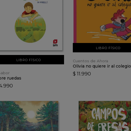
VER DETALLES
VER DETALLES
AÑADIR AL CARRO
AÑADIR AL CARRO
LIBRO FÍSICO
LIBRO FÍSICO
Cuentos de Ahora
Olivia no quiere ir al colegio
Babor
$ 11.990
bre ruedas
14.990