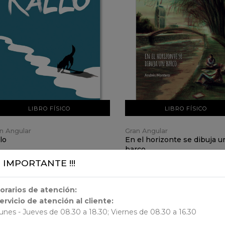
VER DETALLES
VER DETALLES
AÑADIR AL CARRO
AÑADIR AL CARRO
LIBRO FÍSICO
LIBRO FÍSICO
n Angular
Gran Angular
lo
En el horizonte se dibuja u
barco
14.990
$ 14.990
¡¡ IMPORTANTE !!!
orarios de atención:
ervicio de atención al cliente:
unes - Jueves de 08.30 a 18.30; Viernes de 08.30 a 16.30