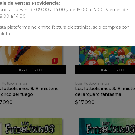
ala de ventas Providencia:
unes - Jueves de 09:00 a 14:00 y de 15:00 a 17:00; Viernes de
VER DETALLES
VER DETALLES
9.00 a 14.00
sta plataforma no emite factura electrónica, solo compras con
oleta.
AÑADIR AL CARRO
AÑADIR AL CARRO
LIBRO FÍSICO
LIBRO FÍSICO
 Futbolísimos
Los Futbolísimos
 futbolísimos 8. El misterio
Los futbolísimos 3. El miste
 circo del fuego
del arquero fantasma
17.990
$ 17.990