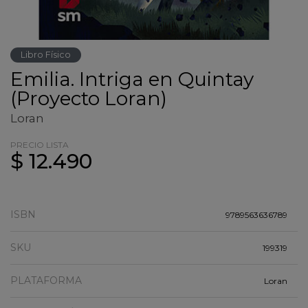
Libro Físico
Emilia. Intriga en Quintay
(Proyecto Loran)
Loran
PRECIO LISTA
$ 12.490
ISBN
9789563636789
SKU
199319
PLATAFORMA
Loran