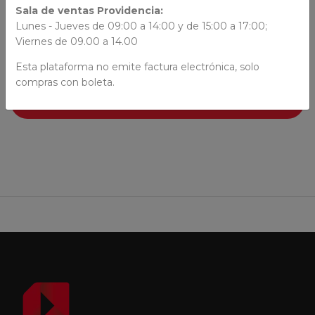
Sala de ventas Providencia:
Jacqueline Balcells y Ana María Güiraldes
Lunes - Jueves de 09:00 a 14:00 y de 15:00 a 17:00;
Viernes de 09.00 a 14.00
Esta plataforma no emite factura electrónica, solo
compras con boleta.
AÑADIR AL CARRO