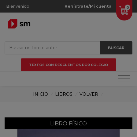
Bienvenido
Regístrate/Mi cuenta
0
BUSCAR
TEXTOS CON DESCUENTOS POR COLEGIO
INICIO
/
LIBROS
/
VOLVER
/
LIBRO FÍSICO