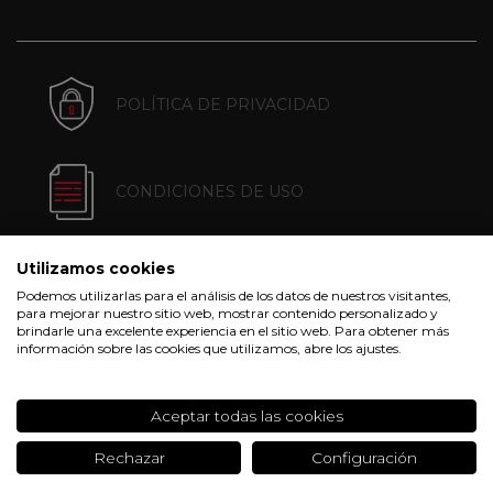
POLÍTICA DE PRIVACIDAD
CONDICIONES DE USO
Utilizamos cookies
POLÍTICA DE COOKIES
Podemos utilizarlas para el análisis de los datos de nuestros visitantes,
para mejorar nuestro sitio web, mostrar contenido personalizado y
brindarle una excelente experiencia en el sitio web. Para obtener más
información sobre las cookies que utilizamos, abre los ajustes.
CONDICIONES DE COMPRA
Aceptar todas las cookies
Rechazar
Configuración