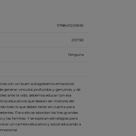
9788411206969
210769
Ninguna
danas con un buen autogobierno emocional,
, de generar vínculos profundos y genuinos; y de
tiles ante la vida, debemos educar con esa
ntros educativos que desean ser motores del
do todo lo que deben tener en cuenta para
entes. Para ello se abordan los tres grandes
 y las familias. Y se explican estrategias para
ovocar un cambio educativo y social educando a
 emocional.