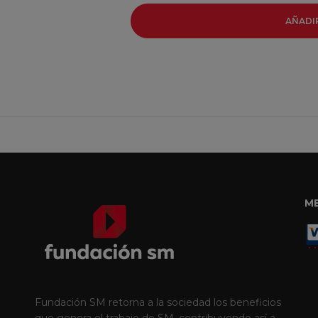
AÑADI
M
Fundación SM retorna a la sociedad los beneficios
que genera el trabajo de SM, contribuyendo así a