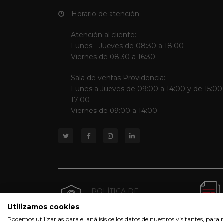
Horario de atención:
Atención al cliente:
Lunes - Jueves de 08:30 a 18:00
Viernes de 08:30 a 16:30
Sala de ventas Providencia:
Lunes a Jueves de 09:00 a 14:00 y de 15:00
17:00
Viernes de 09:00 a 14:00
POLÍTICA DE
PRIVACIDAD
Utilizamos cookies
Podemos utilizarlas para el análisis de los datos de nuestros visitantes, par