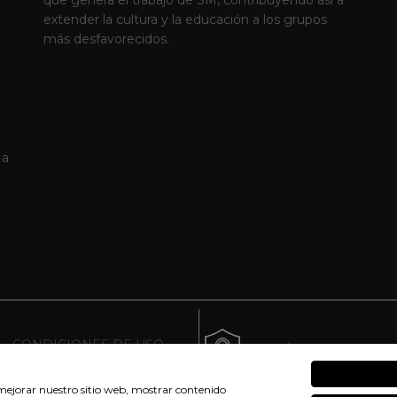
extender la cultura y la educación a los grupos
más desfavorecidos.
 a
CONDICIONES DE USO
POLÍTICA DE COOKI
a mejorar nuestro sitio web, mostrar contenido