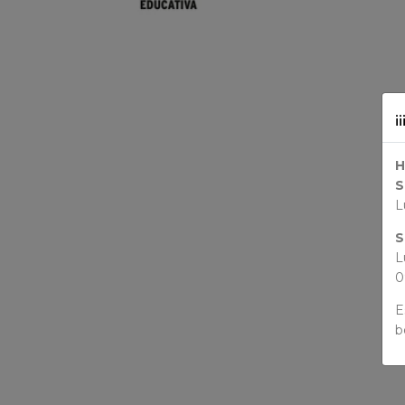
¡
H
S
L
S
L
0
E
b