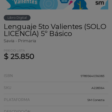
Libro Digital
Lenguaje 5to Valientes (SOLO
LICENCIA) 5º Básico
Savia - Primaria
PRECIO LISTA
$ 25.850
ISBN
9789564036083
SKU
A228364
PLATAFORMA
SM Conecta
DESCRIPCIÓN