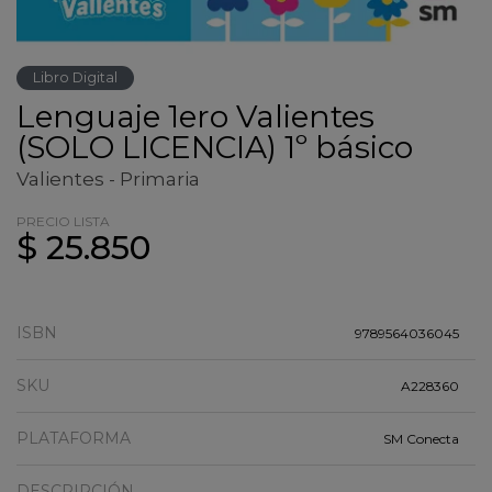
Libro Digital
Lenguaje 1ero Valientes
(SOLO LICENCIA) 1º básico
Valientes - Primaria
PRECIO LISTA
$ 25.850
ISBN
9789564036045
SKU
A228360
PLATAFORMA
SM Conecta
DESCRIPCIÓN