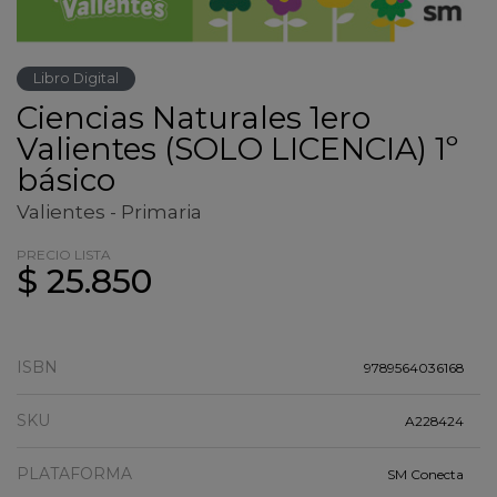
Libro Digital
Ciencias Naturales 1ero
Valientes (SOLO LICENCIA) 1º
básico
Valientes - Primaria
PRECIO LISTA
$ 25.850
ISBN
9789564036168
SKU
A228424
PLATAFORMA
SM Conecta