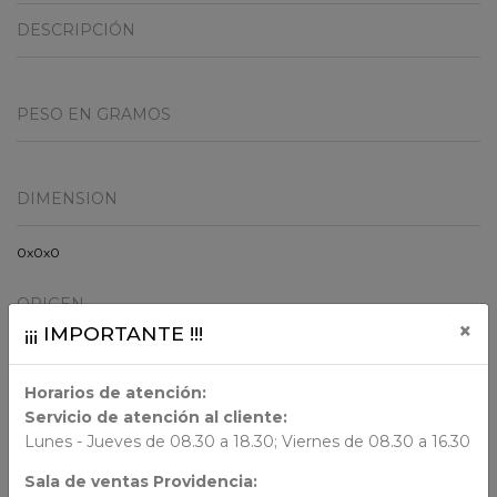
DESCRIPCIÓN
PESO EN GRAMOS
DIMENSION
0x0x0
ORIGEN
×
¡¡¡ IMPORTANTE !!!
Chile
Horarios de atención:
AUTORES
Servicio de atención al cliente:
Lunes - Jueves de 08.30 a 18.30; Viernes de 08.30 a 16.30
N/N
Sala de ventas Providencia: