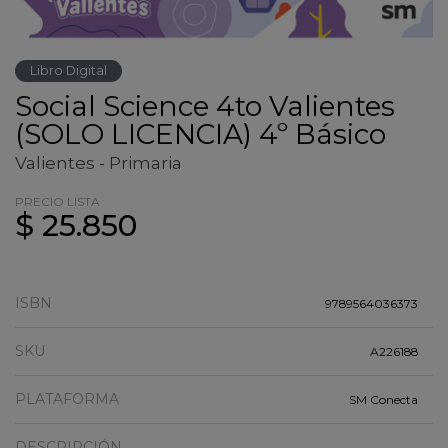
Libro Digital
Social Science 4to Valientes
(SOLO LICENCIA) 4º Básico
Valientes - Primaria
PRECIO LISTA
$ 25.850
ISBN
9789564036373
SKU
A226188
PLATAFORMA
SM Conecta
DESCRIPCIÓN