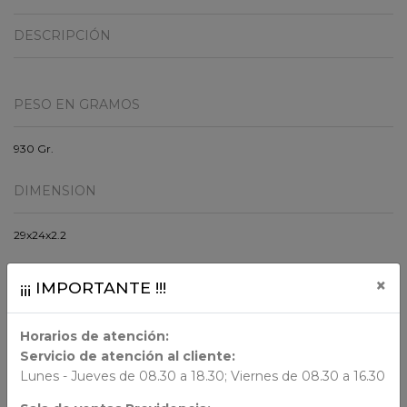
DESCRIPCIÓN
PESO EN GRAMOS
930 Gr.
DIMENSION
29x24x2.2
ORIGEN
×
¡¡¡ IMPORTANTE !!!
Chile
Horarios de atención:
Servicio de atención al cliente:
AUTORES
Lunes - Jueves de 08.30 a 18.30; Viernes de 08.30 a 16.30