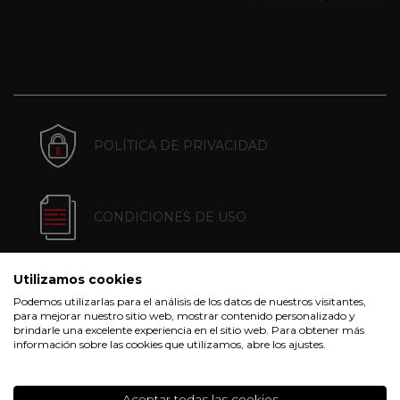
POLÍTICA DE PRIVACIDAD
CONDICIONES DE USO
Utilizamos cookies
POLÍTICA DE COOKIES
Podemos utilizarlas para el análisis de los datos de nuestros visitantes,
para mejorar nuestro sitio web, mostrar contenido personalizado y
brindarle una excelente experiencia en el sitio web. Para obtener más
información sobre las cookies que utilizamos, abre los ajustes.
CONDICIONES DE COMPRA
Aceptar todas las cookies