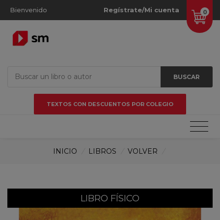
Bienvenido
Regístrate/Mi cuenta
0
BUSCAR
TEXTOS CON DESCUENTOS POR COLEGIO
INICIO
/
LIBROS
/
VOLVER
/
LIBRO FÍSICO