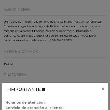
DESCRIPCIÓN
Un nuevo cómic de Policán lleno de chistes malísimos… ¡y tronchantes!
En esta entrega, los enemigos de Policán le tienden una trampa para
meterle en la cárcel. El pobre Policán se deprime: ni humano ni
perruno, ¡es un inadaptado! Por suerte, ahí están sus amigos para
recordarle que los inadaptados… ¡SON BACANES!
PESO EN GRAMOS
502 Gr.
DIMENSION
24.5x16x2.2
×
¡¡¡ IMPORTANTE !!!
ORIGEN
Horarios de atención:
Servicio de atención al cliente: