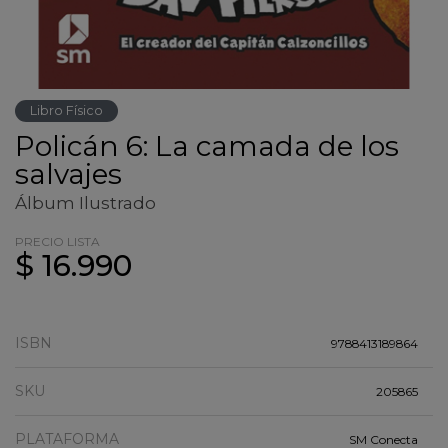
Libro Físico
Policán 6: La camada de los
salvajes
Álbum Ilustrado
PRECIO LISTA
$ 16.990
ISBN
9788413189864
SKU
205865
PLATAFORMA
SM Conecta