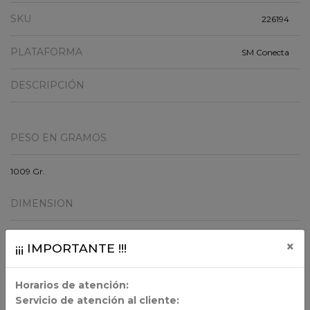
SKU
226194
PLATAFORMA
SM Conecta
DESCRIPCIÓN
PESO EN GRAMOS
1009 Gr.
DIMENSION
29x25x2.51
×
¡¡¡ IMPORTANTE !!!
ORIGEN
Horarios de atención:
Servicio de atención al cliente:
Chile