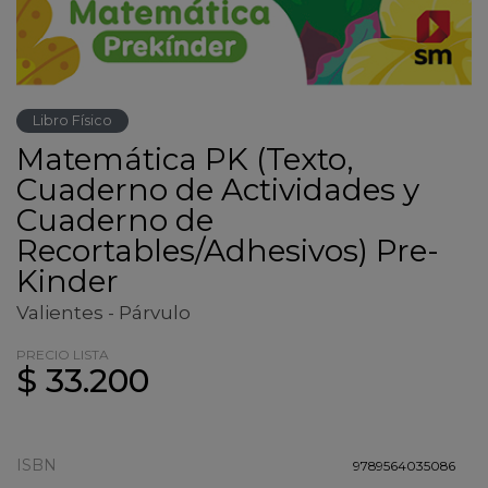
Libro Físico
Matemática PK (Texto,
Cuaderno de Actividades y
Cuaderno de
Recortables/Adhesivos) Pre-
Kinder
Valientes - Párvulo
PRECIO LISTA
$ 33.200
ISBN
9789564035086