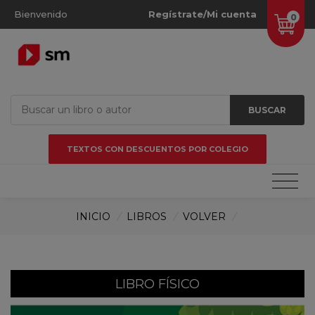
Bienvenido
Regístrate/Mi cuenta
0
BUSCAR
TEXTOS CON DESCUENTOS POR COLEGIO
INICIO
/
LIBROS
/
VOLVER
/
LIBRO FÍSICO