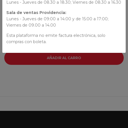
Lunes - Jueves de 08.30 a 18.30; Viernes de 08.30 a 16.30
AUTORES
Sala de ventas Providencia:
Lunes - Jueves de 09:00 a 14:00 y de 15:00 a 17:00;
N/N
Viernes de 09.00 a 14.00
Esta plataforma no emite factura electrónica, solo
compras con boleta.
AÑADIR AL CARRO