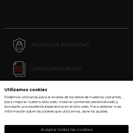
POLÍTICA DE PRIVACIDAD
CONDICIONES DE USO
Utilizamos cookies
POLÍTICA DE COOKIES
Podemos utilizarlas para el análisis de los datos de nuestros visitantes,
para mejorar nuestro sitio web, mostrar contenido personalizado y
brindarle una excelente experiencia en el sitio web. Para obtener más
información sobre las cookies que utilizamos, abre los ajustes.
CONDICIONES DE COMPRA
Aceptar todas las cookies