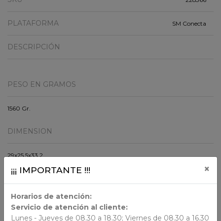
PLATAFORMA
SM Conecta
DESCRIPCIÓN
PESO EN GRAMOS
1560 Gr.
DIMENSION
29x25.5x33.2
×
¡¡¡ IMPORTANTE !!!
ORIGEN
Horarios de atención:
Chile
Servicio de atención al cliente:
Lunes - Jueves de 08.30 a 18.30; Viernes de 08.30 a 16.30