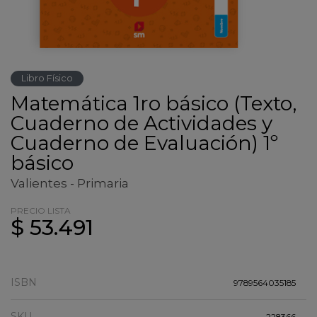
Libro Físico
Matemática 1ro básico (Texto,
Cuaderno de Actividades y
Cuaderno de Evaluación) 1º
básico
Valientes - Primaria
PRECIO LISTA
$ 53.491
ISBN
9789564035185
SKU
228366