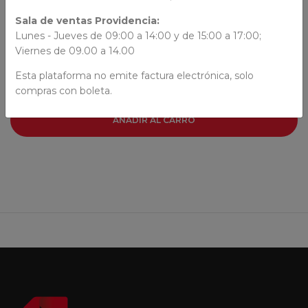
AUTORES
Sala de ventas Providencia:
Lunes - Jueves de 09:00 a 14:00 y de 15:00 a 17:00;
N/N
Viernes de 09.00 a 14.00
Esta plataforma no emite factura electrónica, solo
compras con boleta.
AÑADIR AL CARRO