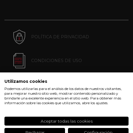
POLÍTICA DE PRIVACIDAD
CONDICIONES DE USO
Utilizamos cookies
POLÍTICA DE COOKIES
Podemos utilizarlas para el análisis de los datos de nuestros visitantes,
para mejorar nuestro sitio web, mostrar contenido personalizado y
brindarle una excelente experiencia en el sitio web. Para obtener más
información sobre las cookies que utilizamos, abre los ajustes.
CONDICIONES DE COMPRA
Aceptar todas las cookies
Rechazar
Configuración