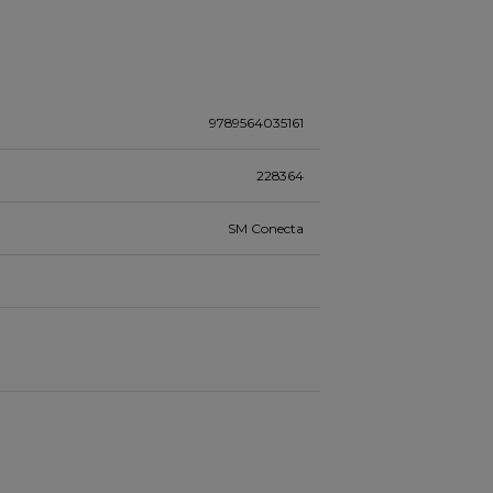
9789564035161
228364
SM Conecta