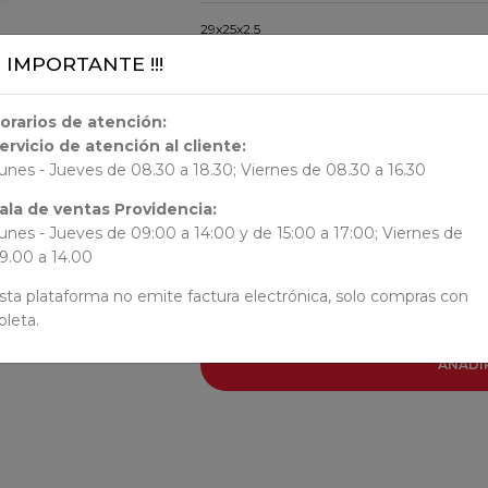
29x25x2.5
¡¡ IMPORTANTE !!!
ORIGEN
orarios de atención:
Chile
ervicio de atención al cliente:
unes - Jueves de 08.30 a 18.30; Viernes de 08.30 a 16.30
AUTORES
ala de ventas Providencia:
unes - Jueves de 09:00 a 14:00 y de 15:00 a 17:00; Viernes de
N/N
9.00 a 14.00
sta plataforma no emite factura electrónica, solo compras con
oleta.
AÑADI