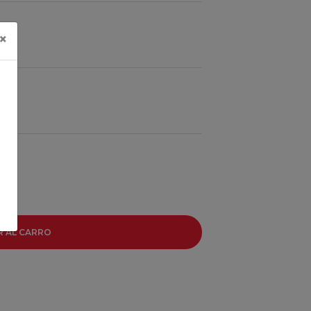
×
R AL CARRO