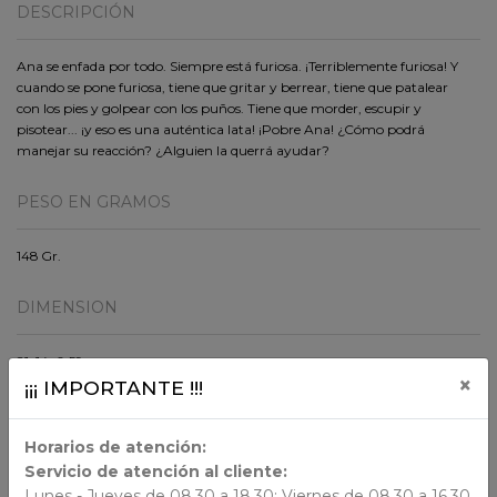
DESCRIPCIÓN
Ana se enfada por todo. Siempre está furiosa. ¡Terriblemente furiosa! Y
cuando se pone furiosa, tiene que gritar y berrear, tiene que patalear
con los pies y golpear con los puños. Tiene que morder, escupir y
pisotear... ¡y eso es una auténtica lata! ¡Pobre Ana! ¿Cómo podrá
manejar su reacción? ¿Alguien la querrá ayudar?
PESO EN GRAMOS
148 Gr.
DIMENSION
21x14x0.59
×
¡¡¡ IMPORTANTE !!!
ORIGEN
Horarios de atención:
Chile
Servicio de atención al cliente:
Lunes - Jueves de 08.30 a 18.30; Viernes de 08.30 a 16.30