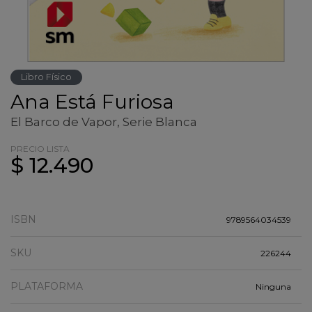
Libro Físico
Ana Está Furiosa
El Barco de Vapor, Serie Blanca
PRECIO LISTA
$ 12.490
ISBN
9789564034539
SKU
226244
PLATAFORMA
Ninguna