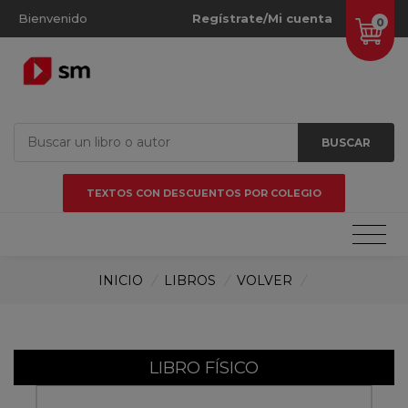
Bienvenido
Regístrate/Mi cuenta
0
BUSCAR
TEXTOS CON DESCUENTOS POR COLEGIO
INICIO
/
LIBROS
/
VOLVER
/
LIBRO FÍSICO