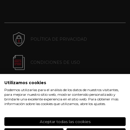
POLÍTICA DE PRIVACIDAD
CONDICIONES DE USO
Utilizamos cookies
POLÍTICA DE COOKIES
Podemos utilizarlas para el análisis de los datos de nuestros visitantes,
para mejorar nuestro sitio web, mostrar contenido personalizado y
brindarle una excelente experiencia en el sitio web. Para obtener más
información sobre las cookies que utilizamos, abre los ajustes.
CONDICIONES DE COMPRA
Aceptar todas las cookies