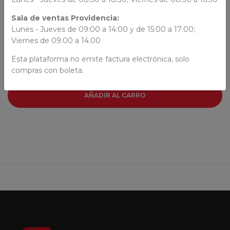
AUTORES
Sala de ventas Providencia:
Lunes - Jueves de 09:00 a 14:00 y de 15:00 a 17:00;
Christine Nostingler
Viernes de 09.00 a 14.00
Esta plataforma no emite factura electrónica, solo
compras con boleta.
AÑADIR AL CARRO