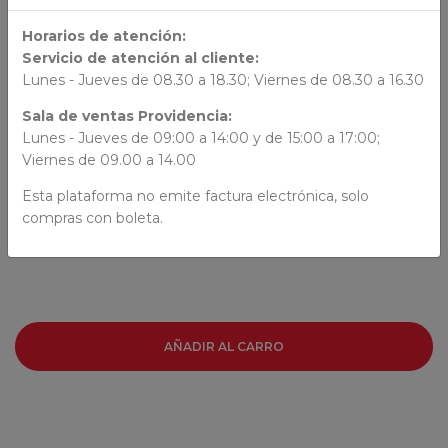
Horarios de atención:
23x15x1.4
Servicio de atención al cliente:
Lunes - Jueves de 08.30 a 18.30; Viernes de 08.30 a 16.30
ORIGEN
Sala de ventas Providencia:
Chile
Lunes - Jueves de 09:00 a 14:00 y de 15:00 a 17:00;
Viernes de 09.00 a 14.00
AUTORES
Esta plataforma no emite factura electrónica, solo
compras con boleta.
María Francisca Kelly
AÑADIR AL CARRO