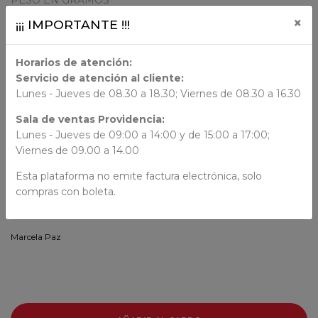
×
¡¡¡ IMPORTANTE !!!
2225 Gr.
Horarios de atención:
DIMENSION
Servicio de atención al cliente:
Lunes - Jueves de 08.30 a 18.30; Viernes de 08.30 a 16.30
33.5x22.5x10.5
Sala de ventas Providencia:
ORIGEN
Lunes - Jueves de 09:00 a 14:00 y de 15:00 a 17:00;
Viernes de 09.00 a 14.00
Chile
Esta plataforma no emite factura electrónica, solo
compras con boleta.
AUTORES
Marcela Paz