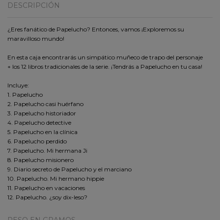
DESCRIPCIÓN
¿Eres fanático de Papelucho? Entonces, vamos ¡Exploremos su
maravilloso mundo!
En esta caja encontrarás un simpático muñeco de trapo del personaje
+ los 12 libros tradicionales de la serie. ¡Tendrás a Papelucho en tu casa!
Incluye:
1. Papelucho
2. Papelucho casi huérfano
3. Papelucho historiador
4. Papelucho detective
5. Papelucho en la clínica
6. Papelucho perdido
7. Papelucho. Mi hermana Ji
8. Papelucho misionero
9. Diario secreto de Papelucho y el marciano
10. Papelucho. Mi hermano hippie
11. Papelucho en vacaciones
12. Papelucho. ¿soy dix-leso?
PESO EN GRAMOS