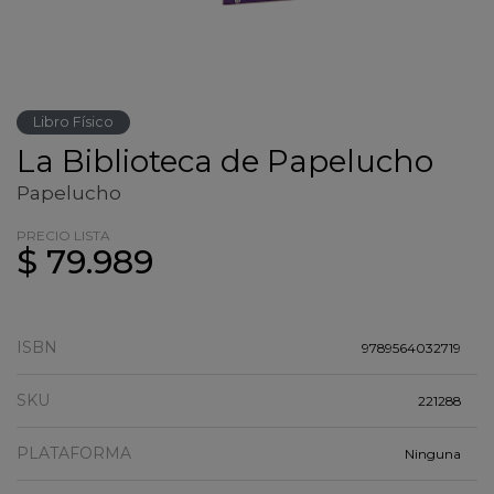
Libro Físico
La Biblioteca de Papelucho
Papelucho
PRECIO LISTA
$ 79.989
ISBN
9789564032719
SKU
221288
PLATAFORMA
Ninguna