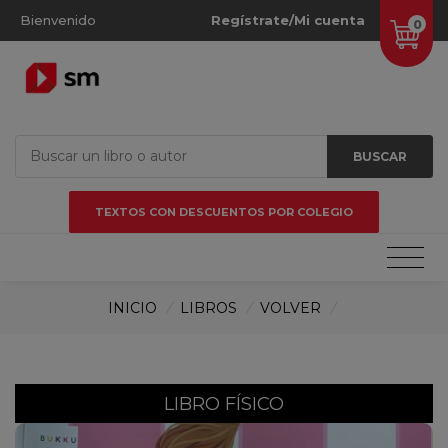
Bienvenido
Regístrate/Mi cuenta
0
BUSCAR
TEXTOS CON DESCUENTOS POR COLEGIO
INICIO
/
LIBROS
/
VOLVER
/
LIBRO FÍSICO