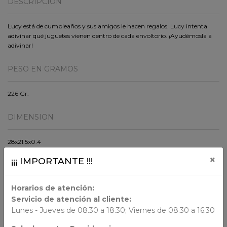
DESCRIPCIÓN
Lucy está de cumpleaños y sus amigos le hacen regalos. Lucy intenta
adivinar qué juguetes vienen dentro de cada envoltorio. ¡Ayudémosla a
adivinar!
PESO EN GRAMOS
226 Gr.
DIMENSION
28x21.5x0.4
×
¡¡¡ IMPORTANTE !!!
ORIGEN
Horarios de atención:
Servicio de atención al cliente:
AUTORES
Lunes - Jueves de 08.30 a 18.30; Viernes de 08.30 a 16.30