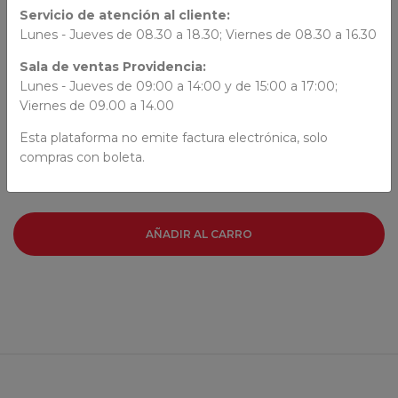
ORIGEN
Servicio de atención al cliente:
Lunes - Jueves de 08.30 a 18.30; Viernes de 08.30 a 16.30
España
Sala de ventas Providencia:
Lunes - Jueves de 09:00 a 14:00 y de 15:00 a 17:00;
AUTORES
Viernes de 09.00 a 14.00
Roberto Santiago
Esta plataforma no emite factura electrónica, solo
compras con boleta.
AÑADIR AL CARRO