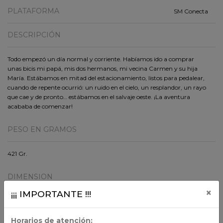
PLATAFORMA
SM Conecta
DESCRIPCIÓN
Todo empezó un día normal y corriente. Habíamos ido a comprar
unas bicis mi papá, mis dos hermanos, mi vecina Carmen y su hija
María. Estábamos en mitad del estacionamiento, listos para pedalear,
cuando de repente ocurrió: un ruido en el cielo, un resplandor, un rayo
que cae y de pronto… estábamos en el salvaje oeste. ¡La aventura
acababa de comenzar!
PESO EN GRAMOS
421 Gr.
DIMENSION
×
¡¡¡ IMPORTANTE !!!
21.7x15.5x2
Horarios de atención: