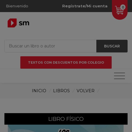
Bienvenido
Regístrate/Mi cuenta
0
BUSCAR
TEXTOS CON DESCUENTOS POR COLEGIO
INICIO
/
LIBROS
/
VOLVER
/
LIBRO FÍSICO