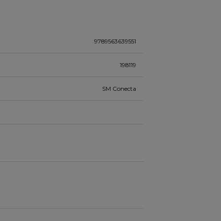
9789563639551
198119
SM Conecta