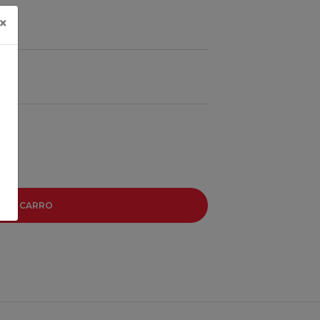
×
R AL CARRO