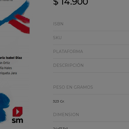
$ 14.900
ISBN
SKU
PLATAFORMA
DESCRIPCIÓN
PESO EN GRAMOS
323 Gr.
DIMENSION
24x17.3x1