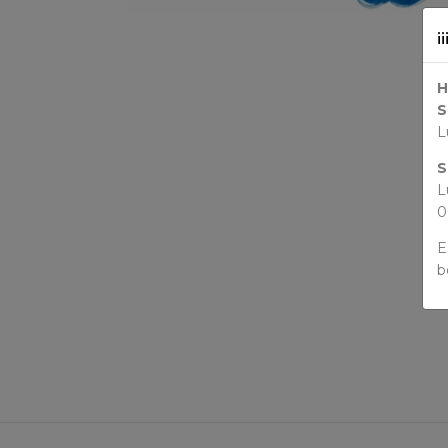
¡
H
S
L
S
L
0
E
b