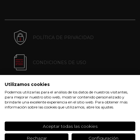
POLÍTICA DE PRIVACIDAD
CONDICIONES DE USO
Utilizamos cookies
POLÍTICA DE COOKIES
Podemos utilizarlas para el análisis de los datos de nuestros visitantes,
para mejorar nuestro sitio web, mostrar contenido personalizado y
brindarle una excelente experiencia en el sitio web. Para obtener más
información sobre las cookies que utilizamos, abre los ajustes.
CONDICIONES DE COMPRA
Aceptar todas las cookies
Rechazar
Configuración