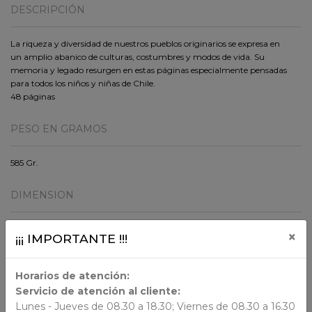
DESCRIPCIÓN
La riqueza y diversidad de nuestros pueblos originarios se expresa en
un amplio abanico de culturas, costumbres y modos de vida. Su
memoria y legado resurgen en estas páginas especialmente pensadas
para todos los niños y niñas de Chile.
48 páginas
PESO EN GRAMOS
585 Gr.
DIMENSION
30x26x1
×
¡¡¡ IMPORTANTE !!!
ORIGEN
Horarios de atención:
Servicio de atención al cliente:
Lunes - Jueves de 08.30 a 18.30; Viernes de 08.30 a 16.30