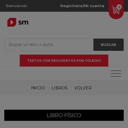
Bienvenido
Regístrate/Mi cuenta
0
BUSCAR
TEXTOS CON DESCUENTOS POR COLEGIO
INICIO
/
LIBROS
/
VOLVER
/
LIBRO FÍSICO