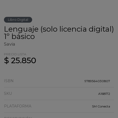
Libro Digital
Lenguaje (solo licencia digital)
1º básico
Savia
PRECIO LISTA
$ 25.850
ISBN
9789564030807
SKU
A168172
PLATAFORMA
SM Conecta