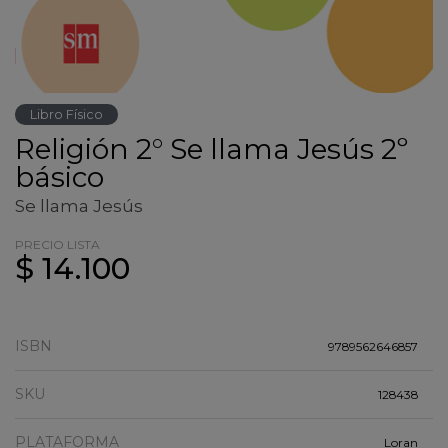
Libro Físico
Religión 2° Se llama Jesús 2º
básico
Se llama Jesús
PRECIO LISTA
$ 14.100
ISBN
9789562646857
SKU
128438
PLATAFORMA
Loran