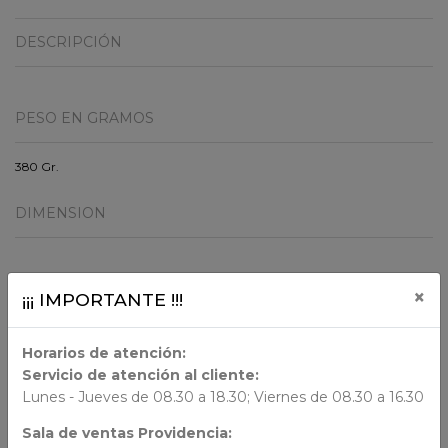
DESCRIPCIÓN
PESO EN GRAMOS
380 Gr.
DIMENSION
ORIGEN
×
¡¡¡ IMPORTANTE !!!
Horarios de atención:
AUTORES
Servicio de atención al cliente:
Lunes - Jueves de 08.30 a 18.30; Viernes de 08.30 a 16.30
N/N
Sala de ventas Providencia: