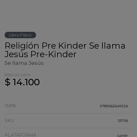
Libro Físico
Religión Pre Kinder Se llama
Jesús Pre-Kinder
Se llama Jesús
PRECIO LISTA
$ 14.100
ISBN
9789562649926
SKU
137116
PLATAFORMA
Loran