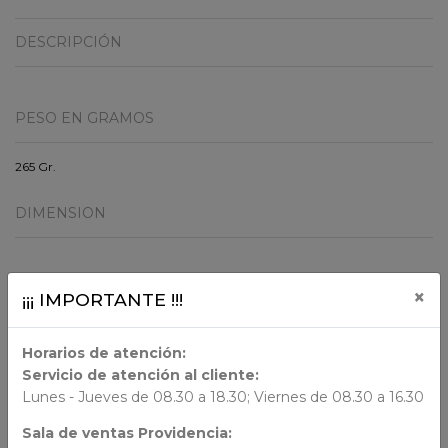
DESCRIPCIÓN
PESO EN GRAMOS
265 Gr.
DIMENSION
ORIGEN
×
¡¡¡ IMPORTANTE !!!
Horarios de atención:
AUTORES
Servicio de atención al cliente:
Lunes - Jueves de 08.30 a 18.30; Viernes de 08.30 a 16.30
N/N
Sala de ventas Providencia: