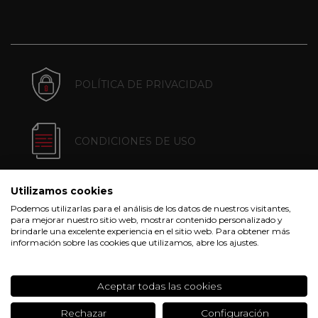
POLÍTICA DE PRIVACIDAD
CONDICIONES DE USO
Utilizamos cookies
POLÍTICA DE COOKIES
Podemos utilizarlas para el análisis de los datos de nuestros visitantes,
para mejorar nuestro sitio web, mostrar contenido personalizado y
brindarle una excelente experiencia en el sitio web. Para obtener más
información sobre las cookies que utilizamos, abre los ajustes.
CONDICIONES DE COMPRA
Aceptar todas las cookies
Rechazar
Configuración