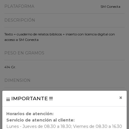
PLATAFORMA
SM Conecta
DESCRIPCIÓN
Texto + cuaderno de relatos bíblicos + inserto con licencia digital con
acceso a SM Conecta
PESO EN GRAMOS
414 Gr.
DIMENSION
29x21x0.9
×
¡¡¡ IMPORTANTE !!!
ORIGEN
Horarios de atención:
Servicio de atención al cliente:
Lunes - Jueves de 08.30 a 18.30; Viernes de 08.30 a 16.30