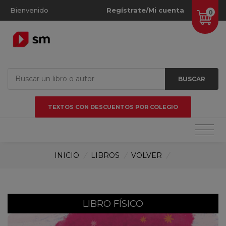
Bienvenido
Regístrate/Mi cuenta
0
BUSCAR
TEXTOS CON DESCUENTOS POR COLEGIO
INICIO
/
LIBROS
/
VOLVER
/
LIBRO FÍSICO