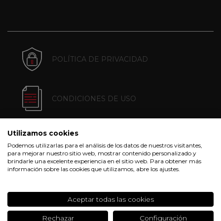
POLÍTICA DE PRIVACIDAD
CONDICIONES DE USO
Utilizamos cookies
POLÍTICA DE COOKIES
Podemos utilizarlas para el análisis de los datos de nuestros visitantes,
para mejorar nuestro sitio web, mostrar contenido personalizado y
brindarle una excelente experiencia en el sitio web. Para obtener más
información sobre las cookies que utilizamos, abre los ajustes.
CONDICIONES DE COMPRA
Aceptar todas las cookies
Rechazar
Configuración