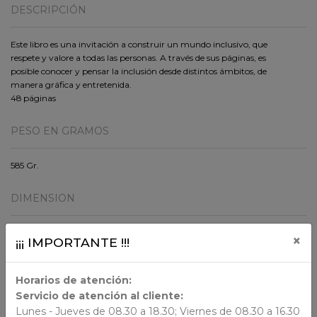
DESCRIPCIÓN
Este libro es una invitación a construir un mundo inclusivo, que
respete y valore a todas las personas. A través de sus páginas, es
posible conocer y pensar la inclusión desde distintos ámbitos, de
manera gráfica y entretenida.
48 páginas
PESO EN GRAMOS
585 Gr.
DIMENSION
29.5x25.2x1
×
¡¡¡ IMPORTANTE !!!
ORIGEN
Horarios de atención:
Servicio de atención al cliente:
Lunes - Jueves de 08.30 a 18.30; Viernes de 08.30 a 16.30